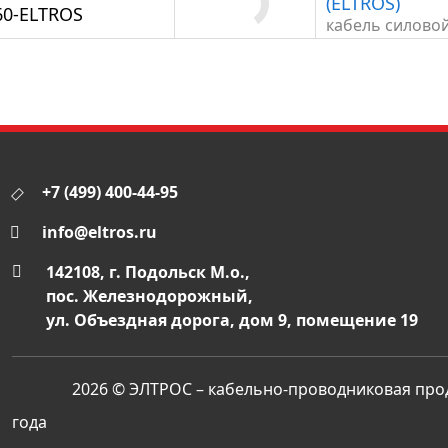
(ELTROS)
60-ELTROS
кабель силово
+7 (499) 400-44-95
info@eltros.ru
142108, г. Подольск М.о.,
пос. Железнодорожный,
ул. Объездная дорога, дом 9, помещение 19
2026 © ЭЛТРОС – кабельно-проводниковая прод
года