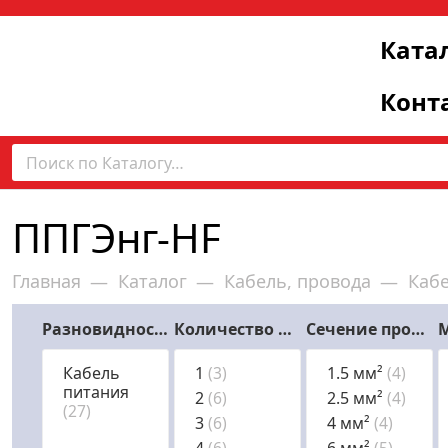
Ката
Конт
ППГЭнг-HF
Главная
Каталог
Кабель, провода
Каб
—
—
—
Разновидности кабеля
Количество жил
Сечение проводника (номинальное)
Кабель
1
(3)
1.5 мм²
(4)
питания
2
(6)
2.5 мм²
(4)
(27)
3
(6)
4 мм²
(4)