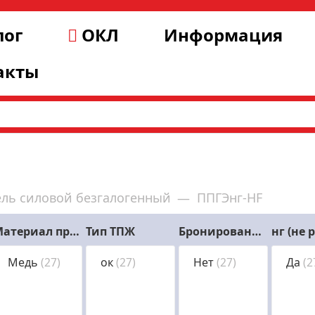
лог
ОКЛ
Информация
акты
ель силовой безгалогенный
ППГЭнг-HF
—
Материал проводника
Тип ТПЖ
Бронированный
Медь
(27)
ок
(27)
Нет
(27)
Да
(2