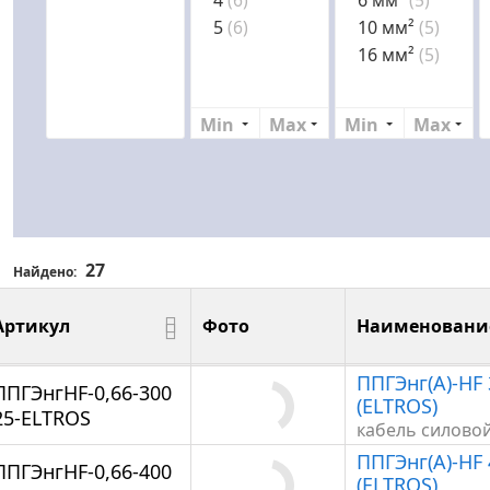
4
(6)
6 мм²
(5)
5
(6)
10 мм²
(5)
16 мм²
(5)
Min
Max
Min
Max
27
Найдено:
Артикул
Фото
Наименовани
Артикул
Фото
Наименование
ППГЭнг(А)-HF 
ППГЭнгHF-0,66-300
(ELTROS)
25-ELTROS
кабель силово
ППГЭнг(А)-HF 
ППГЭнгHF-0,66-400
(ELTROS)