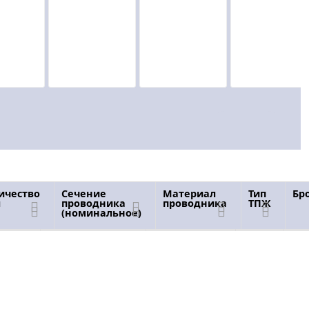
ичество
Сечение
Материал
Тип
Бр
Сечение
л
проводника
проводника
ТПЖ
чество
Материал
Тип
проводника
Бр
проводника
ТПЖ
(номинальное)
(номинальное)