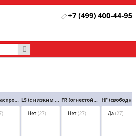
+7 (499) 400-44-95
нг (не распространяющий горение)
LS (с низким дымовыделением)
FR (огнестойкий)
HF (свободный от галогенов)
7)
Нет
(27)
Нет
(27)
Да
(27)