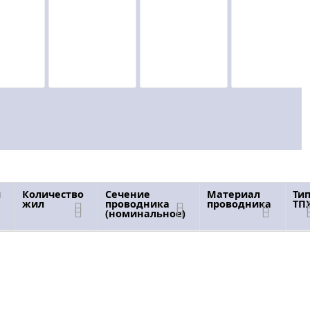
и
Количество
Сечение
Материал
Ти
Сечение
жил
проводника
проводника
ТП
и
Количество
Материал
Тип
проводника
жил
проводника
ТП
(номинальное)
(номинальное)