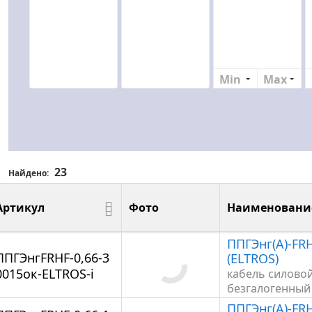
Min
Max
23
Найдено:
Артикул
Фото
Наименовани
Артикул
Фото
Наименование
ППГЭнг(А)-FRH
ППГЭнгFRHF-0,66-3
(ELTROS)
0015ок-ELTROS-i
кабель силово
безгалогенный
ППГЭнг(А)-FRH