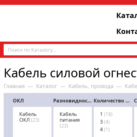
Ката
Конт
Кабель силовой огне
Главная
Каталог
Кабель, провода
Каб
—
—
—
ОКЛ
Разновидности кабеля
Количество жил
Кабель
Кабель
1
(18)
ОКЛ
(23)
питания
3
(4)
(23)
4
(1)