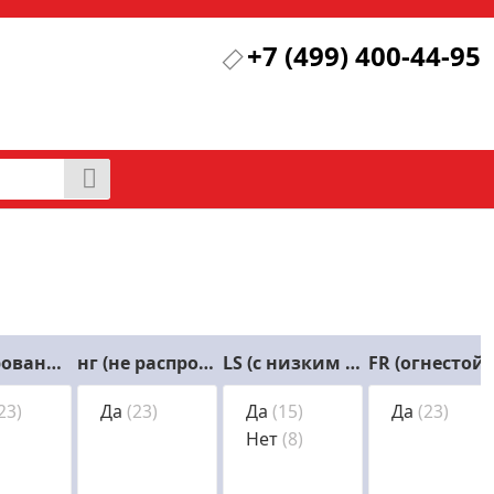
+7 (499) 400-44-95
Бронированный
нг (не распространяющий горение)
LS (с низким дымовыделением)
FR (огнес
23)
Да
(23)
Да
(15)
Да
(23)
Нет
(8)