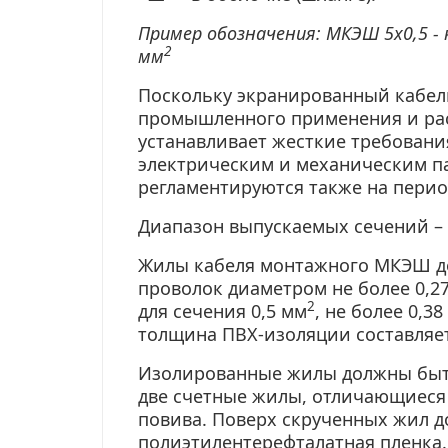
Пример обозначения: МКЭШ 5х0,5 -
2
мм
Поскольку экранированный кабел
промышленного применения и рас
устанавливает жесткие требовани
электрическим и механическим п
регламентируются также на перио
Диапазон выпускаемых сечений – 0,
Жилы кабеля монтажного МКЭШ д
проволок диаметром не более 0,27
2
для сечения 0,5 мм
, не более 0,3
толщина
ПВХ-изоляции
составляет
Изолированные жилы должны быт
две счетные жилы, отличающиеся 
повива
. Поверх скрученных жил 
полиэтилентерефталатная
пленка.