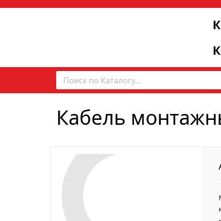
К
К
Кабель монтажн