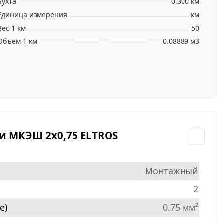
Бухта
0,300 км
Единица измерения
км
Вес 1 км
50
Объем 1 км
0.08889 м3
и МКЭШ 2х0,75 ELTROS
Монтажный
2
е)
0.75 мм²