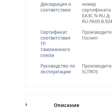
Декларация о
номер
соответствии
сертификата 
ЕАЭС N RU Д-
RU.РА09.В.92
Сертификат
Производите
соответствия
Госнип
ТР
таможенного
союза
Руководство по
Производите
эксплуатации
ELTROS
Описание