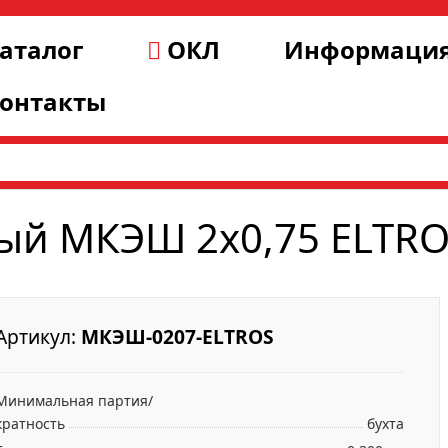
аталог
ОКЛ
Информаци
онтакты
ый МКЭШ 2х0,75 ELTR
Артикул:
МКЭШ-0207-ELTROS
Минимальная партия/
кратность
бухта