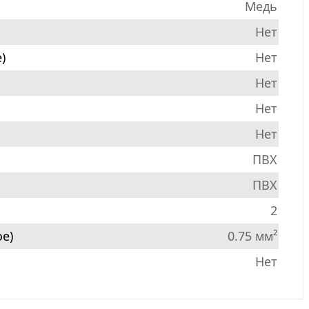
Медь
Нет
)
Нет
Нет
Нет
Нет
ПВХ
ПВХ
2
е)
0.75 мм²
Нет