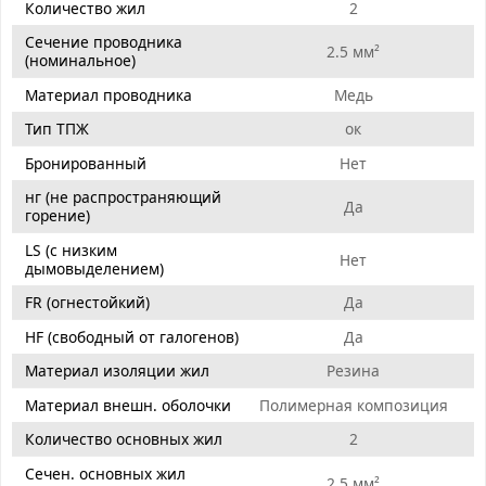
Количество жил
2
Сечение проводника
2.5 мм²
(номинальное)
Материал проводника
Медь
Тип ТПЖ
ок
Бронированный
Нет
нг (не распространяющий
Да
горение)
LS (с низким
Нет
дымовыделением)
FR (огнестойкий)
Да
HF (свободный от галогенов)
Да
Материал изоляции жил
Резина
Материал внешн. оболочки
Полимерная композиция
Количество основных жил
2
Сечен. основных жил
2.5 мм²