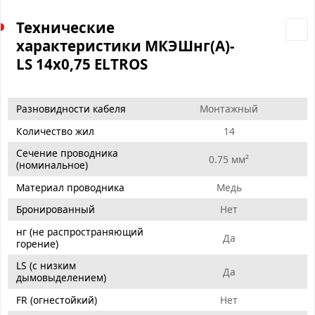
Технические
характеристики МКЭШнг(А)-
LS 14х0,75 ELTROS
Разновидности кабеля
Монтажный
Количество жил
14
Сечение проводника
0.75 мм²
(номинальное)
Материал проводника
Медь
Бронированный
Нет
нг (не распространяющий
Да
горение)
LS (с низким
Да
дымовыделением)
FR (огнестойкий)
Нет