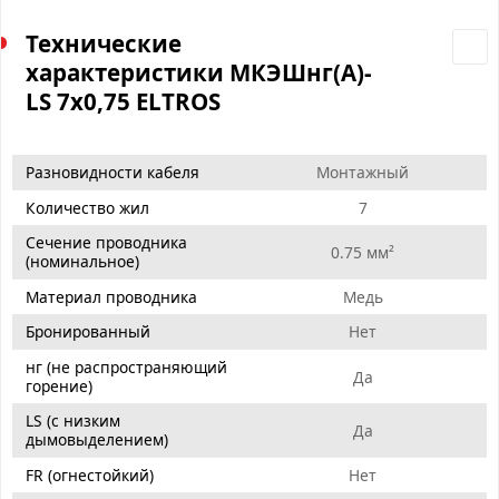
Технические
характеристики МКЭШнг(А)-
LS 7х0,75 ELTROS
Разновидности кабеля
Монтажный
Количество жил
7
Сечение проводника
0.75 мм²
(номинальное)
Материал проводника
Медь
Бронированный
Нет
нг (не распространяющий
Да
горение)
LS (с низким
Да
дымовыделением)
FR (огнестойкий)
Нет