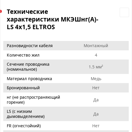
Технические
характеристики МКЭШнг(А)-
LS 4х1,5 ELTROS
Разновидности кабеля
Монтажный
Количество жил
4
Сечение проводника
1.5 мм²
(номинальное)
Материал проводника
Медь
Бронированный
Нет
нг (не распространяющий
Да
горение)
LS (с низким
Да
дымовыделением)
FR (огнестойкий)
Нет