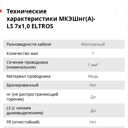
Технические
характеристики МКЭШнг(А)-
LS 7х1,0 ELTROS
Разновидности кабеля
Монтажный
Количество жил
7
Сечение проводника
1 мм²
(номинальное)
Материал проводника
Медь
Бронированный
Нет
нг (не распространяющий
Да
горение)
LS (с низким
Да
дымовыделением)
FR (огнестойкий)
Нет