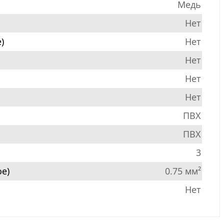
Медь
Нет
)
Нет
Нет
Нет
Нет
ПВХ
ПВХ
3
е)
0.75 мм²
Нет