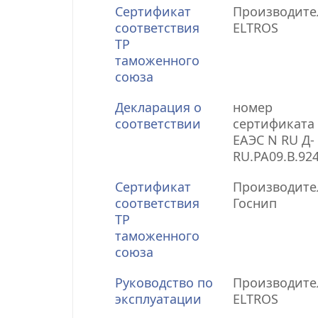
Сертификат
Производите
соответствия
ELTROS
ТР
таможенного
союза
Декларация о
номер
соответствии
сертификата 
ЕАЭС N RU Д-
RU.РА09.В.92
Сертификат
Производите
соответствия
Госнип
ТР
таможенного
союза
Руководство по
Производите
эксплуатации
ELTROS