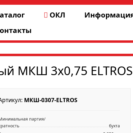
аталог
ОКЛ
Информаци
онтакты
ый МКШ 3х0,75 ELTROS
Артикул:
МКШ-0307-ELTROS
Минимальная партия/
кратность
бухта