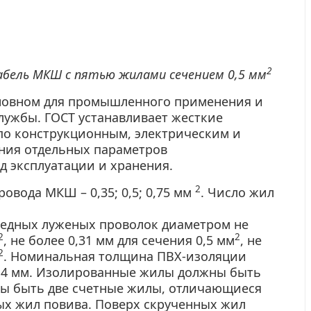
2
кабель МКШ с пятью жилами сечением 0,5 мм
новном для промышленного применения и
лужбы. ГОСТ устанавливает жесткие
по конструкционным, электрическим и
ния отдельных параметров
д эксплуатации и хранения.
2
овода МКШ – 0,35; 0,5; 0,75 мм
. Число жил
едных луженых проволок диаметром не
2
2
, не более 0,31 мм для сечения 0,5 мм
, не
2
. Номинальная толщина ПВХ-изоляции
0,4 мм. Изолированные жилы должны быть
ны быть две счетные жилы, отличающиеся
ных жил повива. Поверх скрученных жил