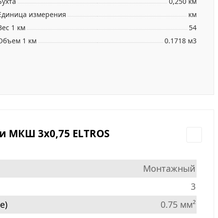
Бухта
0,250 км
Единица измерения
км
Вес 1 км
54
Объем 1 км
0.1718 м3
и МКШ 3х0,75 ELTROS
Монтажный
3
е)
0.75 мм²