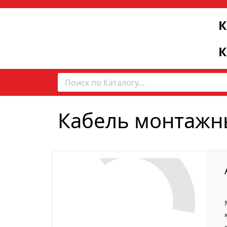
К
К
Кабель монтажн