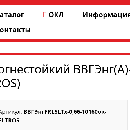
аталог
ОКЛ
Информаци
онтакты
огнестойкий ВВГЭнг(А)
ROS)
Артикул:
ВВГЭнгFRLSLTx-0,66-10160ок-
ELTROS