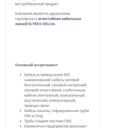
востребованный продукт.
Компания является держателем
сертификата
огнестойких кабельных
линий ELTROS OKLine
.
Основной ассортимент:
Кабель и провод около 950
наименований: кабель силовой
безгалогенный, силовой негорючий,
силовой огнестойкий; слаботочные
кабели: монтажный, коаксиальный,
акустический, компьютерный,
провода связи.
Кабель-каналы, гофрированная труба
ПВХ и ПНД.
Трубы гладкие жесткие ПВХ.
Ежемесячно предприятие выпускает