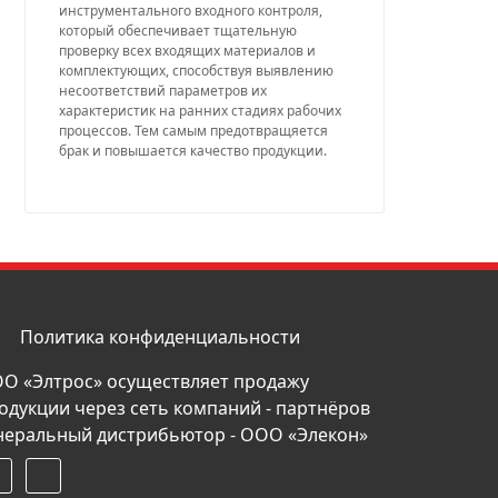
инструментального входного контроля,
который обеспечивает тщательную
проверку всех входящих материалов и
комплектующих, способствуя выявлению
несоответствий параметров их
характеристик на ранних стадиях рабочих
процессов. Тем самым предотвращяется
брак и повышается качество продукции.
Политика конфиденциальности
О «Элтрос» осуществляет продажу
одукции через сеть компаний - партнёров
неральный дистрибьютор - ООО «Элекон»