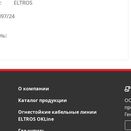
:
ELTROS
397/24
ль:
О компании
Каталог продукции
ОО
пр
Огнестойкие кабельные линии
Ге
ELTROS OKLine
Где купить