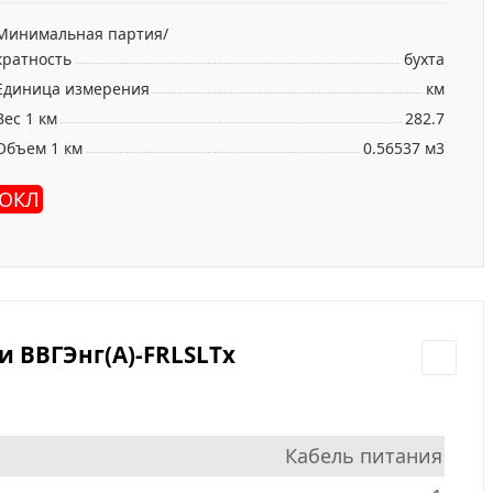
Минимальная партия/
кратность
бухта
Единица измерения
км
Вес 1 км
282.7
Объем 1 км
0.56537 м3
ОКЛ
 ВВГЭнг(А)-FRLSLTx
Кабель питания