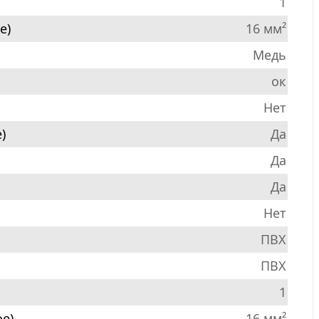
1
е)
16 мм²
Медь
ок
Нет
)
Да
Да
Да
Нет
ПВХ
ПВХ
1
е)
16 мм²