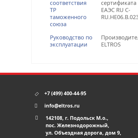
соответствия
сертификата 
ТР
ЕАЭС RU С-
таможенного
RU.НЕ06.В.02
союза
Руководство по
Производите
эксплуатации
ELTROS
+7 (499) 400-44-95
info@eltros.ru
142108, г. Подольск М.о.,
пос. Железнодорожный,
ул. Объездная дорога, дом 9,