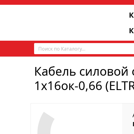
К
К
Кабель силовой 
1х16ок-0,66 (ELT