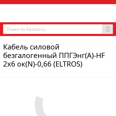
Кабель силовой
безгалогенный ППГЭнг(А)-HF
2х6 ок(N)-0,66 (ELTROS)