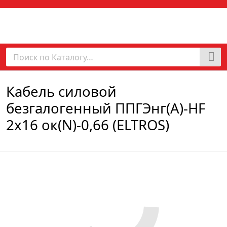
Кабель силовой
безгалогенный ППГЭнг(А)-HF
2х16 ок(N)-0,66 (ELTROS)