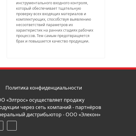
инструментального входного контроля,
который обеспечивает тщательную
проверку всех входящих материалов и
комплектующих, способствуя выявлению
несоответствий параметров их
характеристик на ранних стадиях рабочих
процессов. Тем самым предотвращяется
брак и повышается качество продукции.
Политика конфиденциальности
О «Элтрос» осуществляет продажу
одукции через сеть компаний - партнёров
неральный дистрибьютор - ООО «Элекон»