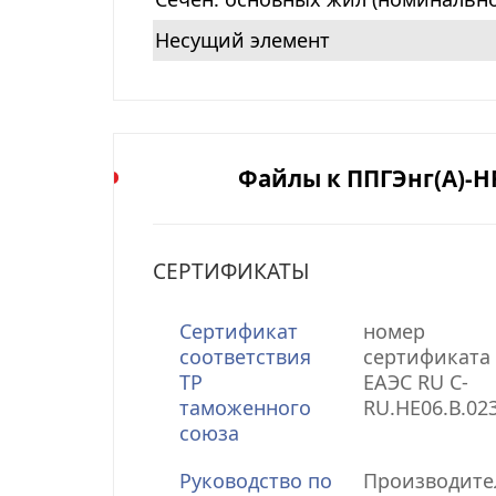
Несущий элемент
Файлы к ППГЭнг(А)-HF 
СЕРТИФИКАТЫ
Сертификат
номер
соответствия
сертификата 
ТР
ЕАЭС RU С-
таможенного
RU.НЕ06.В.02
союза
Руководство по
Производите