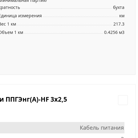
Минимальная партия/
кратность
бухта
Единица измерения
км
Вес 1 км
217.3
Объем 1 км
0.4256 м3
 ППГЭнг(А)-HF 3х2,5
Кабель питания