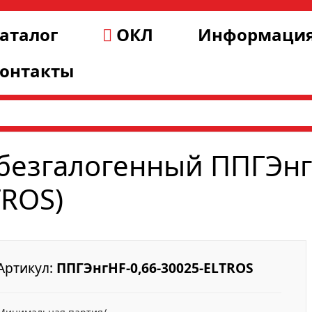
аталог
ОКЛ
Информаци
онтакты
безгалогенный ППГЭнг(
TROS)
Артикул:
ППГЭнгHF-0,66-30025-ELTROS