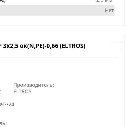
Нет
3х2,5 ок(N,PE)-0,66 (ELTROS)
Производитель:
:
ELTROS
397/24
ль: