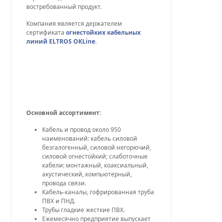
востребованный продукт.
Компания является держателем
сертификата
огнестойких кабельных
линий ELTROS OKLine
.
Основной ассортимент:
Кабель и провод около 950
наименований: кабель силовой
безгалогенный, силовой негорючий,
силовой огнестойкий; слаботочные
кабели: монтажный, коаксиальный,
акустический, компьютерный,
провода связи.
Кабель-каналы, гофрированная труба
ПВХ и ПНД.
Трубы гладкие жесткие ПВХ.
Ежемесячно предприятие выпускает