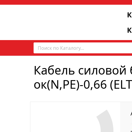
К
К
Кабель силовой 
ок(N,PE)-0,66 (EL