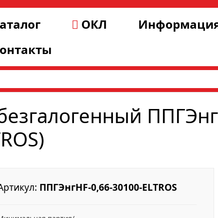
аталог
ОКЛ
Информаци
онтакты
безгалогенный ППГЭнг(
TROS)
Артикул:
ППГЭнгHF-0,66-30100-ELTROS