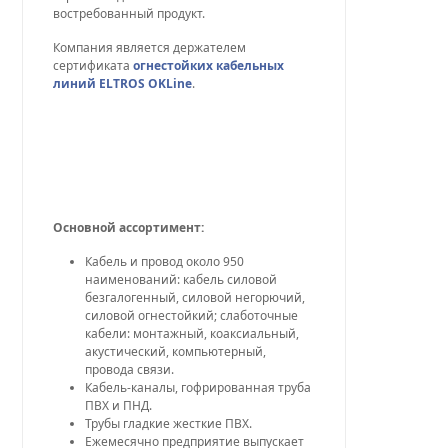
востребованный продукт.
Компания является держателем
сертификата
огнестойких кабельных
линий ELTROS OKLine
.
Основной ассортимент:
Кабель и провод около 950
наименований: кабель силовой
безгалогенный, силовой негорючий,
силовой огнестойкий; слаботочные
кабели: монтажный, коаксиальный,
акустический, компьютерный,
провода связи.
Кабель-каналы, гофрированная труба
ПВХ и ПНД.
Трубы гладкие жесткие ПВХ.
Ежемесячно предприятие выпускает