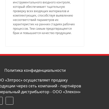
инструментального входного контроля,
который обеспечивает тщательную
проверку всех входящих материалов и
комплектующих, способствуя выявлению
несоответствий параметров их
характеристик на ранних стадиях рабочих
процессов. Тем самым предотвращяется
брак и повышается качество продукции.
Политика конфиденциальности
О «Элтрос» осуществляет продажу
одукции через сеть компаний - партнёров
неральный дистрибьютор - ООО «Элекон»