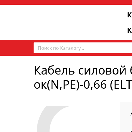
К
К
Кабель силовой 
ок(N,PE)-0,66 (EL