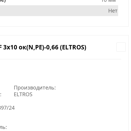
Нет
3х10 ок(N,PE)-0,66 (ELTROS)
Производитель:
:
ELTROS
397/24
ль: