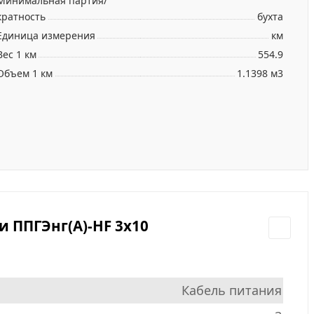
Минимальная партия/
кратность
бухта
Единица измерения
км
Вес 1 км
554.9
Объем 1 км
1.1398 м3
 ППГЭнг(А)-HF 3х10
Кабель питания