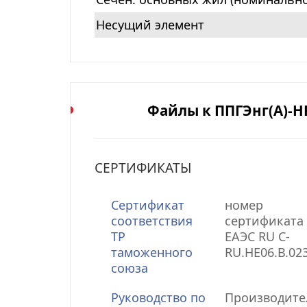
Несущий элемент
Файлы к ППГЭнг(А)-HF 
СЕРТИФИКАТЫ
Сертификат
номер
соответствия
сертификата 
ТР
ЕАЭС RU С-
таможенного
RU.НЕ06.В.02
союза
Руководство по
Производите