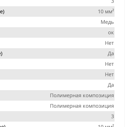
3
е)
10 мм²
Медь
ок
Нет
)
Да
Нет
Нет
Да
Полимерная композиция
Полимерная композиция
3
е)
10 мм²